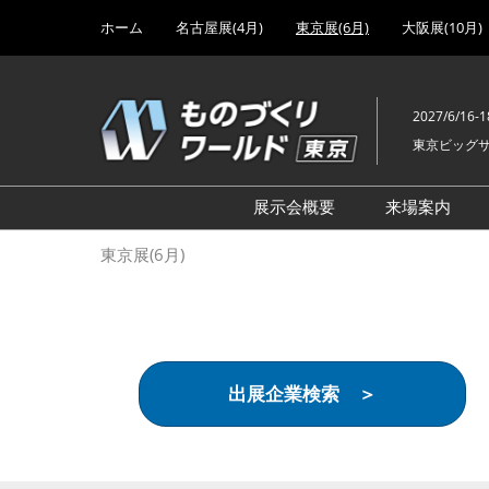
Press
ス
ホーム
名古屋展(4月)
東京展(6月)
大阪展(10月)
Escape
キ
to
ッ
close
プ
the
2027/6/16-1
し
menu.
東京ビッグ
て
進
む
展示会概要
来場案内
設計･製造ソリューション
前回 出
東京展(6月)
機械要素技術展
前回 出
ヘルスケア･医療機器 開発
前回 グ
展
チェーン
工場設備･備品展
前回 注
出展企業検索 ＞
次世代3Dプリンタ展
ご来場方
計測･検査･センサ展
アクセス