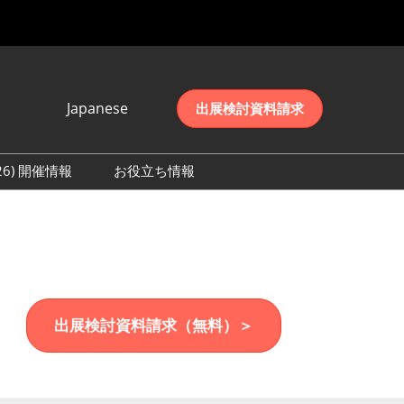
Japanese
出展検討資料請求
Japanese
English
026) 開催情報
お役立ち情報
简体中文
初日の様子 (2026)
한국어
数 (2026)
出展検討資料請求（無料）＞