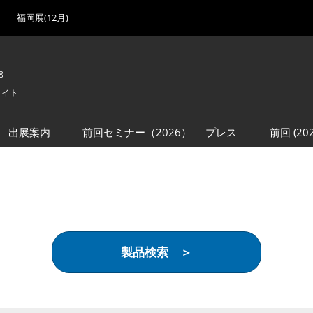
福岡展(12月)
8
サイト
出展案内
前回セミナー（2026）
プレス
前回 (2
展
展社・製品検索
出展検討資料を請求する
取材事前登録
会場
（無料）
展製品特集 一覧
来場者
ローバル･サプライ
特集
目の併催イベント
製品検索 ＞
法について