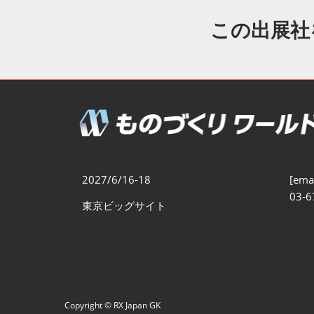
製造業DX展
展示会・
シー
この出展社
ものづくりODM/EMS展
製造業サイバーセキュリテ
ィ展
スマートメンテナンス展
ものづくりNEXT
製造業×フィジカルAI展
2027/6/16-18
[emai
03-6
東京ビッグサイト
Copyright © RX Japan GK