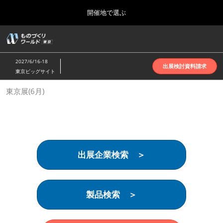
Press
ス
開催地で選ぶ
Escape
キ
to
ッ
close
ホーム
グ
プ
the
ロ
2026年10月07日
し
ー
menu.
インテックス大阪 | INTEX Osaka
2027/6/16-18
バ
出展検討資料請求
て
東京ビッグサイト
ル
進
ナ
名古屋展(4月)
東京展(6月)
ビ
む
2027年04月07日
ゲ
ポートメッセなごや | Port Messe Nagoya
ー
シ
ョ
東京展(6月)
ン
2027年06月16日
を
東京ビッグサイト | Tokyo Big Sight
出展企業検索 ＞
折
り
た
大阪展(10月)
た
2026年10月07日
む
製品検索 ＞
インテックス大阪 | INTEX Osaka