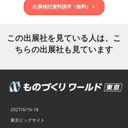
福岡展(12月)
出展検討資料請求（無料）＞
2026年12月02日
マリンメッセ福岡｜MARIN MESSE Fukuoka
この出展社を見ている人は、こ
ちらの出展社も見ています
2027/6/16-18
東京ビッグサイト