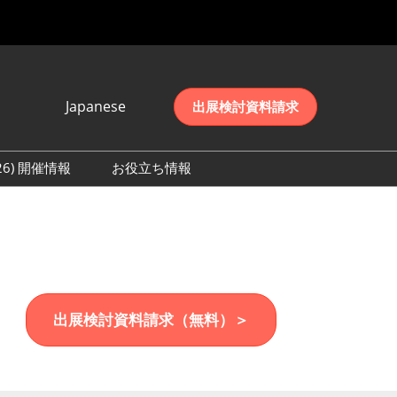
Japanese
出展検討資料請求
Japanese
English
026) 開催情報
お役立ち情報
简体中文
初日の様子 (2026)
한국어
数 (2026)
出展検討資料請求（無料）＞