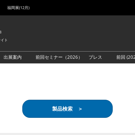
福岡展(12月)
8
サイト
出展案内
前回セミナー（2026）
プレス
前回 (2
展
展社・製品検索
出展検討資料を請求する
取材事前登録
会場
（無料）
展製品特集 一覧
来場者
ローバル･サプライ
特集
目の併催イベント
製品検索 ＞
法について