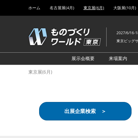
Press
ス
ホーム
名古屋展(4月)
東京展(6月)
大阪展(10月)
Escape
キ
to
ッ
close
プ
the
2027/6/16-1
し
menu.
東京ビッグ
て
進
む
展示会概要
来場案内
設計･製造ソリューション
前回 出
東京展(6月)
機械要素技術展
前回 出
ヘルスケア･医療機器 開発
前回 グ
展
チェーン
工場設備･備品展
前回 注
出展企業検索 ＞
次世代3Dプリンタ展
ご来場方
計測･検査･センサ展
アクセス