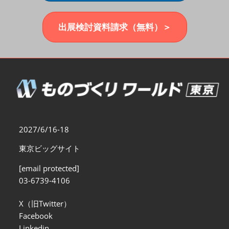
福岡展(12月)
2026年12月02日
マリンメッセ福岡｜MARIN MESSE Fukuoka
出展検討資料請求（無料）＞
2027/6/16-18
東京ビッグサイト
[email protected]
03-6739-4106
X（旧Twitter）
Facebook
Linkedin