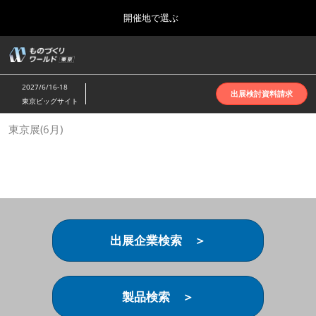
Press
ス
開催地で選ぶ
Escape
キ
to
ッ
close
ホーム
グ
プ
the
ロ
2026年10月07日
し
ー
menu.
インテックス大阪 | INTEX Osaka
2027/6/16-18
バ
出展検討資料請求
て
東京ビッグサイト
ル
進
ナ
名古屋展(4月)
東京展(6月)
ビ
む
2027年04月07日
ゲ
ポートメッセなごや | Port Messe Nagoya
ー
シ
ョ
東京展(6月)
ン
2027年06月16日
を
東京ビッグサイト | Tokyo Big Sight
折
り
出展企業検索 ＞
た
大阪展(10月)
た
2026年10月07日
む
インテックス大阪 | INTEX Osaka
製品検索 ＞