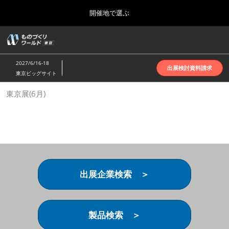
Press
ス
開催地で選ぶ
Escape
キ
to
ッ
close
ホーム
グ
プ
the
ロ
2026年10月07日
し
ー
menu.
インテックス大阪 | INTEX Osaka
2027/6/16-18
バ
出展検討資料請求
て
東京ビッグサイト
ル
進
ナ
名古屋展(4月)
東京展(6月)
ビ
む
2027年04月07日
ゲ
ポートメッセなごや | Port Messe Nagoya
ー
シ
ョ
東京展(6月)
ン
2027年06月16日
を
東京ビッグサイト | Tokyo Big Sight
折
り
出展企業検索 ＞
た
大阪展(10月)
た
2026年10月07日
む
インテックス大阪 | INTEX Osaka
製品検索 ＞