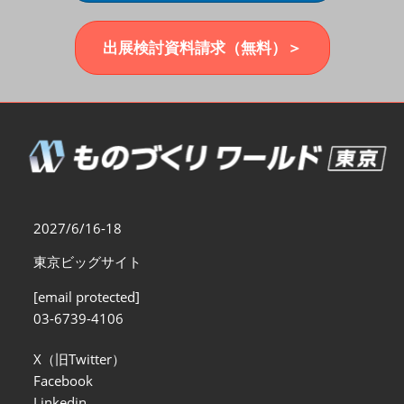
福岡展(12月)
2026年12月02日
マリンメッセ福岡｜MARIN MESSE Fukuoka
出展検討資料請求（無料）＞
2027/6/16-18
東京ビッグサイト
[email protected]
03-6739-4106
X（旧Twitter）
Facebook
Linkedin