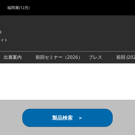
福岡展(12月)
8
サイト
出展案内
前回セミナー（2026）
プレス
前回 (2
展
展社・製品検索
出展検討資料を請求する
取材事前登録
会場
（無料）
展製品特集 一覧
来場者
ローバル･サプライ
特集
目の併催イベント
法について
製品検索 ＞