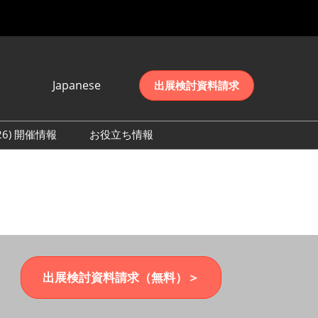
Japanese
出展検討資料請求
Japanese
English
026) 開催情報
お役立ち情報
简体中文
初日の様子 (2026)
한국어
数 (2026)
出展検討資料請求（無料）＞