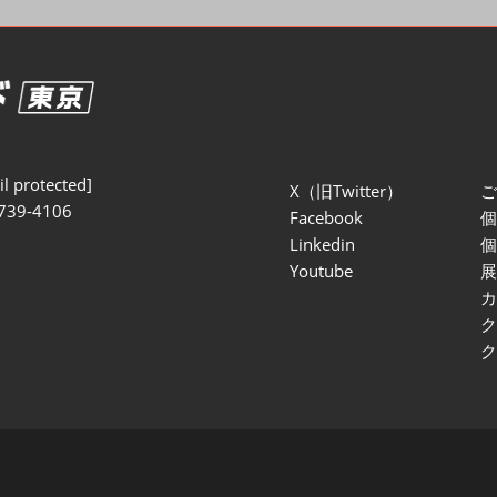
セミナー参加ポリ
l protected]
X（旧Twitter）
739-4106
Facebook
Linkedin
Youtube