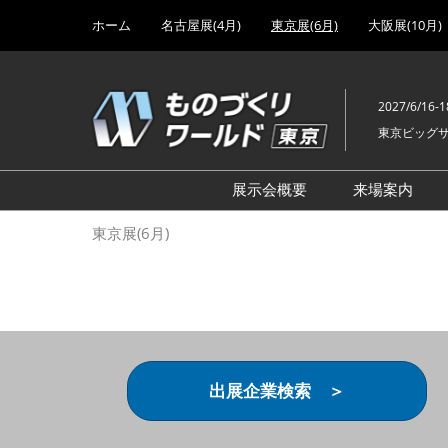
Press
ス
ホーム
名古屋展(4月)
東京展(6月)
大阪展(10月)
Escape
キ
to
ッ
close
プ
the
2027/6/16-1
し
menu.
東京ビッグ
て
進
む
展示会概要
来場案内
設計･製造ソリューション
前回 出
東京展(6月)
機械要素技術展
前回 出
ヘルスケア･医療機器 開発
前回 グ
展
チェーン
工場設備･備品展
前回 注
次世代3Dプリンタ展
ご来場方
出展企業検索 ＞
計測･検査･センサ展
アクセス