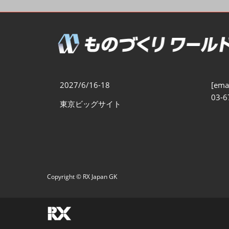
製造業DX展
展示会・
シー
ものづくりODM/EMS展
製造業サイバーセキュリテ
ィ展
スマートメンテナンス展
2027/6/16-18
[emai
ものづくりNEXT
03-6
東京ビッグサイト
製造業×フィジカルAI展
Copyright © RX Japan GK