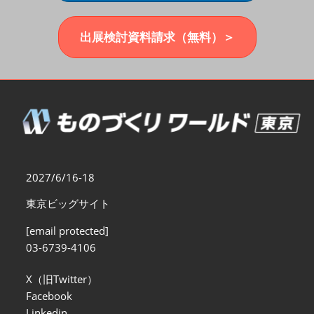
福岡展(12月)
2026年12月02日
マリンメッセ福岡｜MARIN MESSE Fukuoka
出展検討資料請求（無料）＞
2027/6/16-18
東京ビッグサイト
[email protected]
03-6739-4106
X（旧Twitter）
Facebook
Linkedin