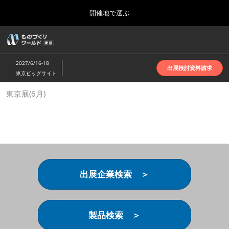
Press
ス
開催地で選ぶ
Escape
キ
to
ッ
close
ホーム
グ
プ
the
ロ
2026年10月07日
し
ー
menu.
インテックス大阪 | INTEX Osaka
2027/6/16-18
バ
出展検討資料請求
て
東京ビッグサイト
ル
進
ナ
名古屋展(4月)
東京展(6月)
ビ
む
2027年04月07日
ゲ
ポートメッセなごや | Port Messe Nagoya
ー
シ
ョ
東京展(6月)
ン
2027年06月16日
を
東京ビッグサイト | Tokyo Big Sight
折
り
出展企業検索 ＞
た
大阪展(10月)
た
2026年10月07日
む
インテックス大阪 | INTEX Osaka
製品検索 ＞