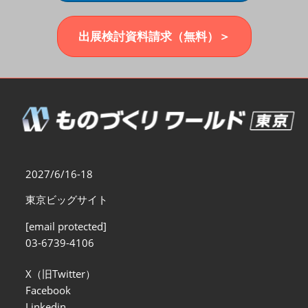
福岡展(12月)
2026年12月02日
マリンメッセ福岡｜MARIN MESSE Fukuoka
出展検討資料請求（無料）＞
2027/6/16-18
東京ビッグサイト
[email protected]
03-6739-4106
X（旧Twitter）
Facebook
Linkedin