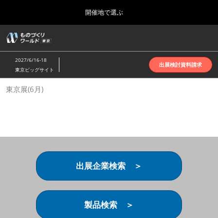
Press
ス
開催地で選ぶ
Escape
キ
to
ッ
close
ホーム
グ
プ
the
ロ
2026年10月07日
し
ー
menu.
インテックス大阪 | INTEX Osaka
2027/6/16-18
バ
出展検討資料請求
て
東京ビッグサイト
ル
進
ナ
名古屋展(4月)
東京展(6月)
ビ
む
2027年04月07日
ゲ
ポートメッセなごや | Port Messe Nagoya
ー
シ
ョ
東京展(6月)
ン
2027年06月16日
を
東京ビッグサイト | Tokyo Big Sight
折
り
出展企業検索 ＞
た
大阪展(10月)
た
2026年10月07日
む
インテックス大阪 | INTEX Osaka
製品検索 ＞