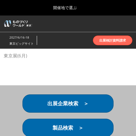
Press
ス
開催地で選ぶ
Escape
キ
to
ッ
close
ホーム
グ
プ
the
ロ
2026年10月07日
し
ー
menu.
インテックス大阪 | INTEX Osaka
2027/6/16-18
バ
出展検討資料請求
て
東京ビッグサイト
ル
進
ナ
名古屋展(4月)
東京展(6月)
ビ
む
2027年04月07日
ゲ
ポートメッセなごや | Port Messe Nagoya
ー
シ
ョ
東京展(6月)
ン
2027年06月16日
を
東京ビッグサイト | Tokyo Big Sight
折
り
出展企業検索 ＞
た
大阪展(10月)
た
2026年10月07日
む
インテックス大阪 | INTEX Osaka
製品検索 ＞