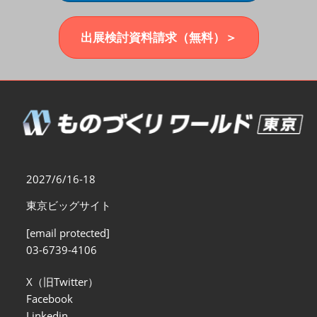
福岡展(12月)
2026年12月02日
マリンメッセ福岡｜MARIN MESSE Fukuoka
出展検討資料請求（無料）＞
2027/6/16-18
東京ビッグサイト
[email protected]
03-6739-4106
X（旧Twitter）
Facebook
Linkedin