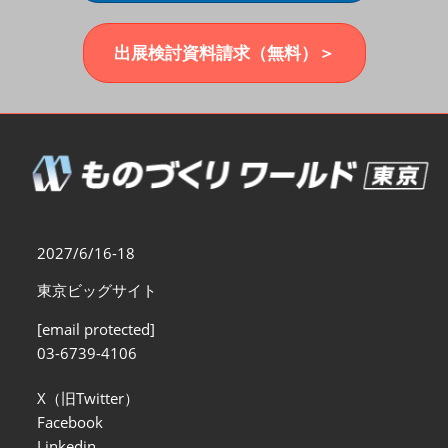
福岡展(12月)
2026年12月02日
マリンメッセ福岡｜MARIN MESSE Fukuoka
出展検討資料請求（無料）＞
2027/6/16-18
東京ビッグサイト
[email protected]
03-6739-4106
X（旧Twitter）
Facebook
Linkedin