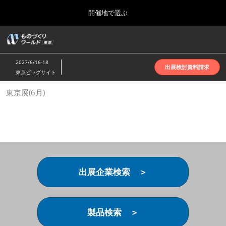
Press
ス
開催地で選ぶ
Escape
キ
to
ッ
close
ホーム
グ
プ
the
ロ
2026年10月07日
し
ー
menu.
インテックス大阪 | INTEX Osaka
2027/6/16-18
バ
出展検討資料請求
て
東京ビッグサイト
ル
進
ナ
名古屋展(4月)
東京展(6月)
ビ
む
2027年04月07日
ゲ
ポートメッセなごや | Port Messe Nagoya
ー
シ
ョ
東京展(6月)
ン
2027年06月16日
を
東京ビッグサイト | Tokyo Big Sight
折
り
出展企業検索 ＞
た
大阪展(10月)
た
2026年10月07日
む
インテックス大阪 | INTEX Osaka
製品検索 ＞