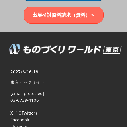
福岡展(12月)
2026年12月02日
マリンメッセ福岡｜MARIN MESSE Fukuoka
出展検討資料請求（無料）＞
2027/6/16-18
東京ビッグサイト
[email protected]
03-6739-4106
X（旧Twitter）
Facebook
Linkedin