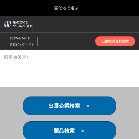
Press
ス
開催地で選ぶ
Escape
キ
to
ッ
close
ホーム
グ
プ
the
ロ
2026年10月07日
し
ー
menu.
インテックス大阪 | INTEX Osaka
2027/6/16-18
バ
出展検討資料請求
て
東京ビッグサイト
ル
進
ナ
名古屋展(4月)
東京展(6月)
ビ
む
2027年04月07日
ゲ
ポートメッセなごや | Port Messe Nagoya
ー
シ
ョ
東京展(6月)
ン
2027年06月16日
を
東京ビッグサイト | Tokyo Big Sight
折
り
出展企業検索 ＞
た
大阪展(10月)
た
2026年10月07日
む
インテックス大阪 | INTEX Osaka
製品検索 ＞