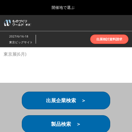
Press
ス
開催地で選ぶ
Escape
キ
to
ッ
close
ホーム
グ
プ
the
ロ
2026年10月07日
し
ー
menu.
インテックス大阪 | INTEX Osaka
2027/6/16-18
バ
出展検討資料請求
て
東京ビッグサイト
ル
進
ナ
名古屋展(4月)
東京展(6月)
ビ
む
2027年04月07日
ゲ
ポートメッセなごや | Port Messe Nagoya
ー
シ
ョ
東京展(6月)
ン
2027年06月16日
を
東京ビッグサイト | Tokyo Big Sight
折
り
出展企業検索 ＞
た
大阪展(10月)
た
2026年10月07日
む
インテックス大阪 | INTEX Osaka
製品検索 ＞