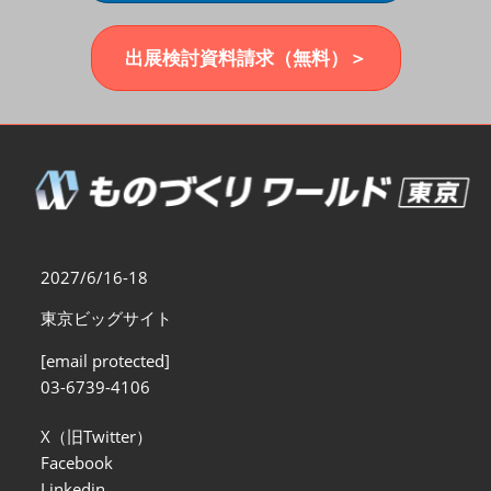
福岡展(12月)
2026年12月02日
マリンメッセ福岡｜MARIN MESSE Fukuoka
出展検討資料請求（無料）＞
2027/6/16-18
東京ビッグサイト
[email protected]
03-6739-4106
X（旧Twitter）
Facebook
Linkedin