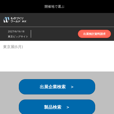
Press
ス
開催地で選ぶ
Escape
キ
to
ッ
close
ホーム
グ
プ
the
ロ
2026年10月07日
し
ー
menu.
インテックス大阪 | INTEX Osaka
2027/6/16-18
バ
出展検討資料請求
て
東京ビッグサイト
ル
進
ナ
名古屋展(4月)
東京展(6月)
ビ
む
2027年04月07日
ゲ
ポートメッセなごや | Port Messe Nagoya
ー
シ
ョ
東京展(6月)
ン
2027年06月16日
を
東京ビッグサイト | Tokyo Big Sight
折
り
出展企業検索 ＞
た
大阪展(10月)
た
2026年10月07日
む
インテックス大阪 | INTEX Osaka
製品検索 ＞