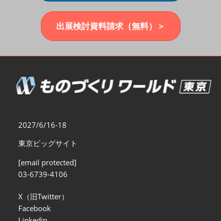
福岡展(12月)
2026年12月02日
マリンメッセ福岡｜MARIN MESSE Fukuoka
出展検討資料請求（無料）＞
2027/6/16-18
東京ビッグサイト
[email protected]
03-6739-4106
X（旧Twitter）
Facebook
Linkedin