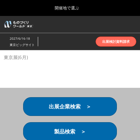
Press
ス
開催地で選ぶ
Escape
キ
to
ッ
close
ホーム
グ
プ
the
ロ
2026年10月07日
し
ー
menu.
インテックス大阪 | INTEX Osaka
2027/6/16-18
バ
出展検討資料請求
て
東京ビッグサイト
ル
進
ナ
名古屋展(4月)
東京展(6月)
ビ
む
2027年04月07日
ゲ
ポートメッセなごや | Port Messe Nagoya
ー
シ
ョ
東京展(6月)
ン
2027年06月16日
を
東京ビッグサイト | Tokyo Big Sight
折
り
出展企業検索 ＞
た
大阪展(10月)
た
2026年10月07日
む
インテックス大阪 | INTEX Osaka
製品検索 ＞