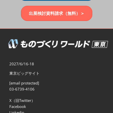
福岡展(12月)
2026年12月02日
マリンメッセ福岡｜MARIN MESSE Fukuoka
出展検討資料請求（無料）＞
2027/6/16-18
東京ビッグサイト
[email protected]
03-6739-4106
X（旧Twitter）
Facebook
Linkedin