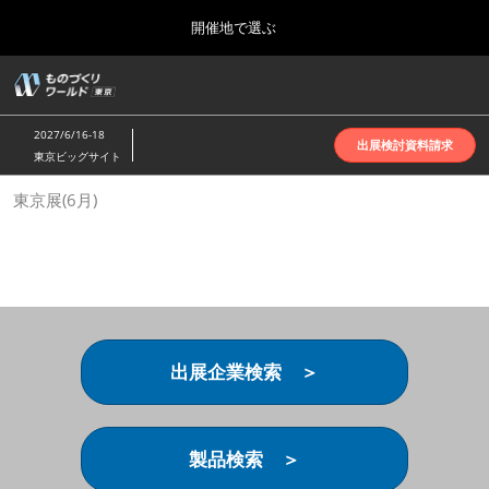
Press
ス
開催地で選ぶ
Escape
キ
to
ッ
close
ホーム
グ
プ
the
ロ
2026年10月07日
し
ー
menu.
インテックス大阪 | INTEX Osaka
2027/6/16-18
バ
出展検討資料請求
て
東京ビッグサイト
ル
進
ナ
名古屋展(4月)
東京展(6月)
ビ
む
2027年04月07日
ゲ
ポートメッセなごや | Port Messe Nagoya
ー
シ
ョ
東京展(6月)
ン
2027年06月16日
を
東京ビッグサイト | Tokyo Big Sight
折
り
出展企業検索 ＞
た
大阪展(10月)
た
2026年10月07日
む
インテックス大阪 | INTEX Osaka
製品検索 ＞