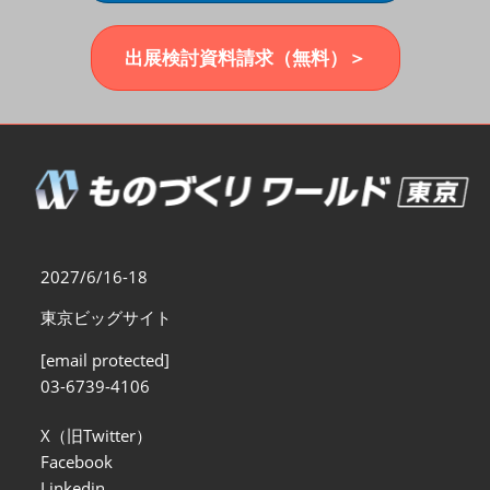
福岡展(12月)
2026年12月02日
マリンメッセ福岡｜MARIN MESSE Fukuoka
出展検討資料請求（無料）＞
2027/6/16-18
東京ビッグサイト
[email protected]
03-6739-4106
X（旧Twitter）
Facebook
Linkedin