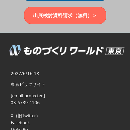
福岡展(12月)
2026年12月02日
マリンメッセ福岡｜MARIN MESSE Fukuoka
出展検討資料請求（無料）＞
2027/6/16-18
東京ビッグサイト
[email protected]
03-6739-4106
X（旧Twitter）
Facebook
Linkedin