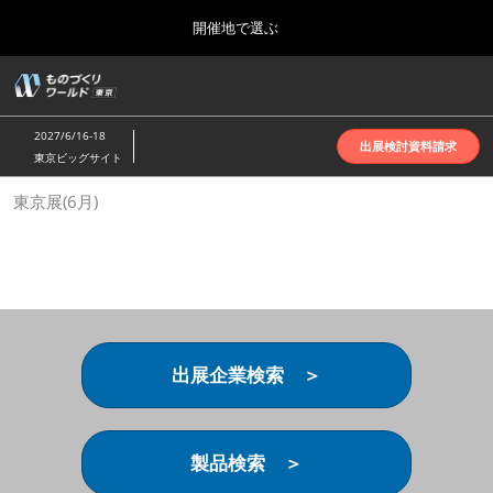
Press
ス
開催地で選ぶ
Escape
キ
to
ッ
close
ホーム
グ
プ
the
ロ
2026年10月07日
し
ー
menu.
インテックス大阪 | INTEX Osaka
2027/6/16-18
バ
出展検討資料請求
て
東京ビッグサイト
ル
進
ナ
名古屋展(4月)
東京展(6月)
ビ
む
2027年04月07日
ゲ
ポートメッセなごや | Port Messe Nagoya
ー
シ
ョ
東京展(6月)
ン
2027年06月16日
を
東京ビッグサイト | Tokyo Big Sight
折
り
出展企業検索 ＞
た
大阪展(10月)
た
2026年10月07日
む
インテックス大阪 | INTEX Osaka
製品検索 ＞