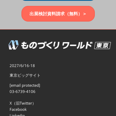
福岡展(12月)
2026年12月02日
マリンメッセ福岡｜MARIN MESSE Fukuoka
出展検討資料請求（無料）＞
2027/6/16-18
東京ビッグサイト
[email protected]
03-6739-4106
X（旧Twitter）
Facebook
Linkedin