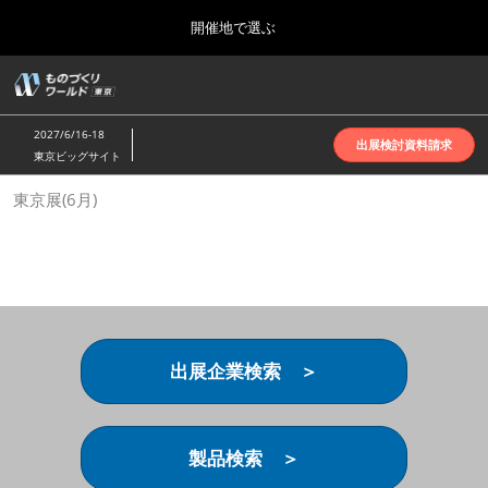
Press
ス
開催地で選ぶ
Escape
キ
to
ッ
close
ホーム
グ
プ
the
ロ
2026年10月07日
し
ー
menu.
インテックス大阪 | INTEX Osaka
2027/6/16-18
バ
出展検討資料請求
て
東京ビッグサイト
ル
進
ナ
名古屋展(4月)
東京展(6月)
ビ
む
2027年04月07日
ゲ
ポートメッセなごや | Port Messe Nagoya
ー
シ
ョ
東京展(6月)
ン
2027年06月16日
を
東京ビッグサイト | Tokyo Big Sight
折
り
出展企業検索 ＞
た
大阪展(10月)
た
2026年10月07日
む
インテックス大阪 | INTEX Osaka
製品検索 ＞