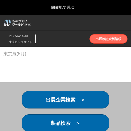
Press
ス
開催地で選ぶ
Escape
キ
to
ッ
close
ホーム
グ
プ
the
ロ
2026年10月07日
し
ー
menu.
インテックス大阪 | INTEX Osaka
2027/6/16-18
バ
出展検討資料請求
て
東京ビッグサイト
ル
進
ナ
名古屋展(4月)
東京展(6月)
ビ
む
2027年04月07日
ゲ
ポートメッセなごや | Port Messe Nagoya
ー
シ
ョ
東京展(6月)
ン
2027年06月16日
を
東京ビッグサイト | Tokyo Big Sight
折
り
出展企業検索 ＞
た
大阪展(10月)
た
2026年10月07日
む
インテックス大阪 | INTEX Osaka
製品検索 ＞