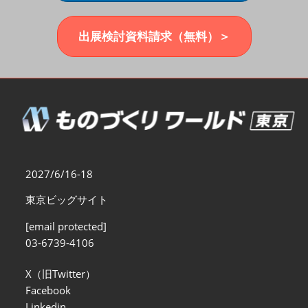
福岡展(12月)
2026年12月02日
マリンメッセ福岡｜MARIN MESSE Fukuoka
出展検討資料請求（無料）＞
2027/6/16-18
東京ビッグサイト
[email protected]
03-6739-4106
X（旧Twitter）
Facebook
Linkedin