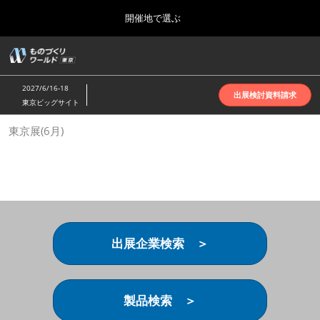
Press
ス
開催地で選ぶ
Escape
キ
to
ッ
close
ホーム
グ
プ
the
ロ
2026年10月07日
し
ー
menu.
インテックス大阪 | INTEX Osaka
2027/6/16-18
バ
出展検討資料請求
て
東京ビッグサイト
ル
進
ナ
名古屋展(4月)
東京展(6月)
ビ
む
2027年04月07日
ゲ
ポートメッセなごや | Port Messe Nagoya
ー
シ
ョ
東京展(6月)
ン
2027年06月16日
を
東京ビッグサイト | Tokyo Big Sight
折
り
出展企業検索 ＞
た
大阪展(10月)
た
2026年10月07日
む
インテックス大阪 | INTEX Osaka
製品検索 ＞