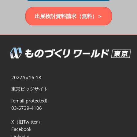
福岡展(12月)
2026年12月02日
マリンメッセ福岡｜MARIN MESSE Fukuoka
出展検討資料請求（無料）＞
2027/6/16-18
東京ビッグサイト
[email protected]
03-6739-4106
X（旧Twitter）
Facebook
Linkedin