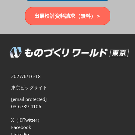
福岡展(12月)
2026年12月02日
マリンメッセ福岡｜MARIN MESSE Fukuoka
出展検討資料請求（無料）＞
2027/6/16-18
東京ビッグサイト
[email protected]
03-6739-4106
X（旧Twitter）
Facebook
Linkedin