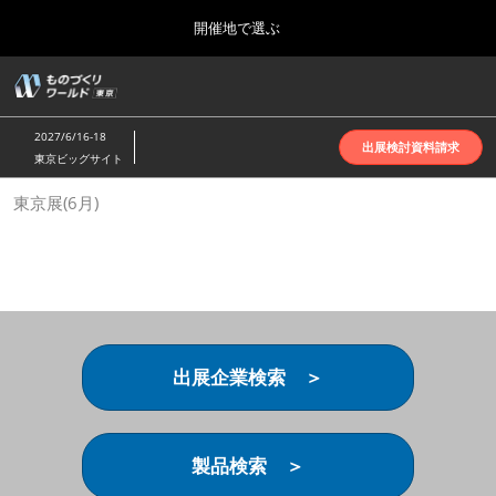
Press
ス
開催地で選ぶ
Escape
キ
to
ッ
close
ホーム
グ
プ
the
ロ
2026年10月07日
し
ー
menu.
インテックス大阪 | INTEX Osaka
2027/6/16-18
バ
出展検討資料請求
て
東京ビッグサイト
ル
進
ナ
名古屋展(4月)
東京展(6月)
ビ
む
2027年04月07日
ゲ
ポートメッセなごや | Port Messe Nagoya
ー
シ
ョ
東京展(6月)
ン
2027年06月16日
を
東京ビッグサイト | Tokyo Big Sight
折
り
出展企業検索 ＞
た
大阪展(10月)
た
2026年10月07日
む
インテックス大阪 | INTEX Osaka
製品検索 ＞