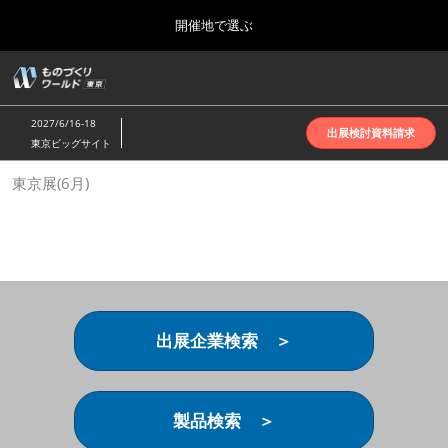
Press
ス
開催地で選ぶ
Escape
キ
to
ッ
close
ホーム
グ
プ
the
ロ
2026年10月07日
し
ー
menu.
インテックス大阪 | INTEX Osaka
2027/6/16-18
バ
出展検討資料請求
て
東京ビッグサイト
ル
進
ナ
名古屋展(4月)
東京展(6月)
ビ
む
2027年04月07日
ゲ
ポートメッセなごや | Port Messe Nagoya
ー
シ
ョ
東京展(6月)
ン
2027年06月16日
を
東京ビッグサイト | Tokyo Big Sight
折
り
出展企業検索 ＞
た
大阪展(10月)
た
2026年10月07日
む
インテックス大阪 | INTEX Osaka
製品検索 ＞