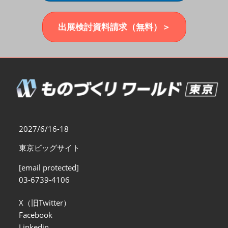
福岡展(12月)
2026年12月02日
マリンメッセ福岡｜MARIN MESSE Fukuoka
出展検討資料請求（無料）＞
2027/6/16-18
東京ビッグサイト
[email protected]
03-6739-4106
X（旧Twitter）
Facebook
Linkedin