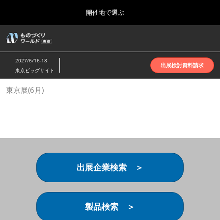
Press
ス
開催地で選ぶ
Escape
キ
to
ッ
close
ホーム
グ
プ
the
ロ
2026年10月07日
し
ー
menu.
インテックス大阪 | INTEX Osaka
2027/6/16-18
バ
出展検討資料請求
て
東京ビッグサイト
ル
進
ナ
名古屋展(4月)
東京展(6月)
ビ
む
2027年04月07日
ゲ
ポートメッセなごや | Port Messe Nagoya
ー
シ
ョ
東京展(6月)
ン
2027年06月16日
を
東京ビッグサイト | Tokyo Big Sight
折
り
出展企業検索 ＞
た
大阪展(10月)
た
2026年10月07日
む
インテックス大阪 | INTEX Osaka
製品検索 ＞