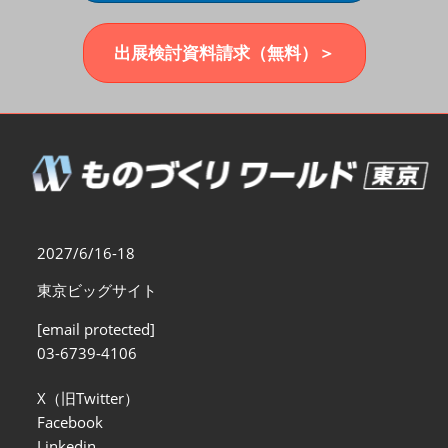
福岡展(12月)
2026年12月02日
マリンメッセ福岡｜MARIN MESSE Fukuoka
出展検討資料請求（無料）＞
2027/6/16-18
東京ビッグサイト
[email protected]
03-6739-4106
X（旧Twitter）
Facebook
Linkedin