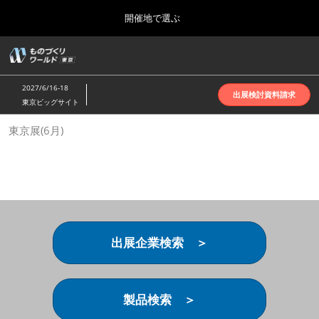
Press
ス
開催地で選ぶ
Escape
キ
to
ッ
close
ホーム
グ
プ
the
ロ
2026年10月07日
し
ー
menu.
インテックス大阪 | INTEX Osaka
2027/6/16-18
バ
出展検討資料請求
て
東京ビッグサイト
ル
進
ナ
名古屋展(4月)
東京展(6月)
ビ
む
2027年04月07日
ゲ
ポートメッセなごや | Port Messe Nagoya
ー
シ
ョ
東京展(6月)
ン
2027年06月16日
を
東京ビッグサイト | Tokyo Big Sight
折
り
出展企業検索 ＞
た
大阪展(10月)
た
2026年10月07日
む
インテックス大阪 | INTEX Osaka
製品検索 ＞