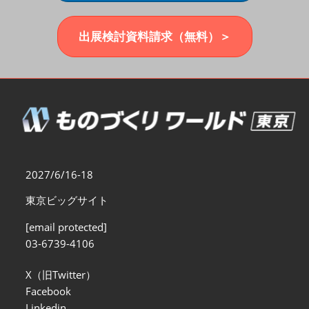
福岡展(12月)
2026年12月02日
マリンメッセ福岡｜MARIN MESSE Fukuoka
出展検討資料請求（無料）＞
2027/6/16-18
東京ビッグサイト
[email protected]
03-6739-4106
X（旧Twitter）
Facebook
Linkedin