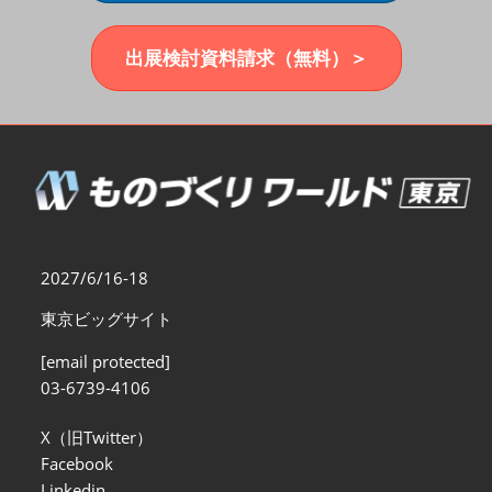
福岡展(12月)
2026年12月02日
マリンメッセ福岡｜MARIN MESSE Fukuoka
出展検討資料請求（無料）＞
2027/6/16-18
東京ビッグサイト
[email protected]
03-6739-4106
X（旧Twitter）
Facebook
Linkedin