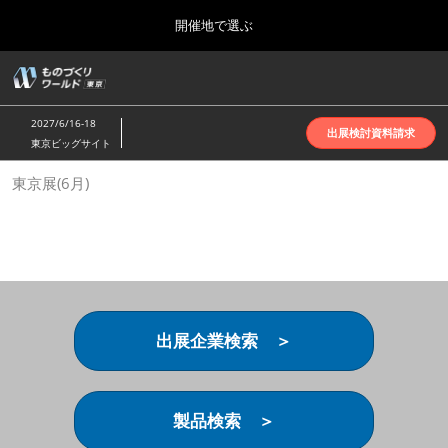
Press
ス
開催地で選ぶ
Escape
キ
to
ッ
close
ホーム
グ
プ
the
ロ
2026年10月07日
し
ー
menu.
インテックス大阪 | INTEX Osaka
2027/6/16-18
バ
出展検討資料請求
て
東京ビッグサイト
ル
進
ナ
名古屋展(4月)
東京展(6月)
ビ
む
2027年04月07日
ゲ
ポートメッセなごや | Port Messe Nagoya
ー
シ
ョ
東京展(6月)
ン
2027年06月16日
を
東京ビッグサイト | Tokyo Big Sight
折
り
出展企業検索 ＞
た
大阪展(10月)
た
2026年10月07日
む
インテックス大阪 | INTEX Osaka
製品検索 ＞