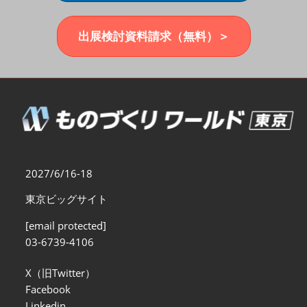
福岡展(12月)
2026年12月02日
マリンメッセ福岡｜MARIN MESSE Fukuoka
出展検討資料請求（無料）＞
2027/6/16-18
東京ビッグサイト
[email protected]
03-6739-4106
X（旧Twitter）
Facebook
Linkedin