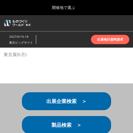
Press
ス
開催地で選ぶ
Escape
キ
to
ッ
close
ホーム
グ
プ
the
ロ
2026年10月07日
し
ー
menu.
インテックス大阪 | INTEX Osaka
2027/6/16-18
バ
出展検討資料請求
て
東京ビッグサイト
ル
進
ナ
名古屋展(4月)
東京展(6月)
ビ
む
2027年04月07日
ゲ
ポートメッセなごや | Port Messe Nagoya
ー
シ
ョ
東京展(6月)
ン
2027年06月16日
を
東京ビッグサイト | Tokyo Big Sight
折
り
出展企業検索 ＞
た
大阪展(10月)
た
2026年10月07日
む
インテックス大阪 | INTEX Osaka
製品検索 ＞