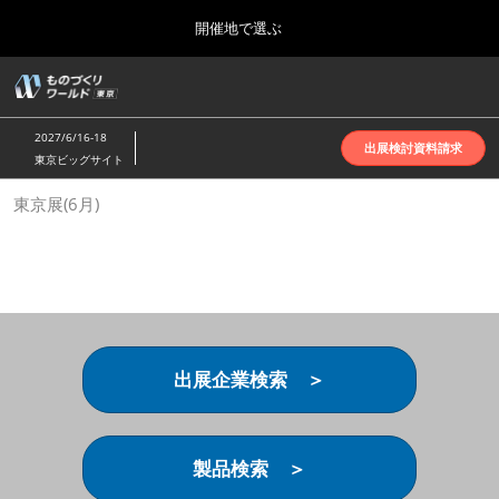
Press
ス
開催地で選ぶ
Escape
キ
to
ッ
close
ホーム
グ
プ
the
ロ
2026年10月07日
し
ー
menu.
インテックス大阪 | INTEX Osaka
2027/6/16-18
バ
出展検討資料請求
て
東京ビッグサイト
ル
進
ナ
名古屋展(4月)
東京展(6月)
ビ
む
2027年04月07日
ゲ
ポートメッセなごや | Port Messe Nagoya
ー
シ
ョ
東京展(6月)
ン
2027年06月16日
を
東京ビッグサイト | Tokyo Big Sight
折
り
出展企業検索 ＞
た
大阪展(10月)
た
2026年10月07日
む
インテックス大阪 | INTEX Osaka
製品検索 ＞