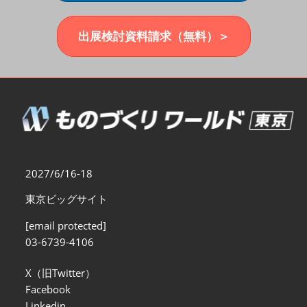
福岡展(12月)
2026年12月02日
マリンメッセ福岡｜MARIN MESSE Fukuoka
出展検討資料請求（無料）＞
2027/6/16-18
東京ビッグサイト
[email protected]
03-6739-4106
X（旧Twitter）
Facebook
Linkedin