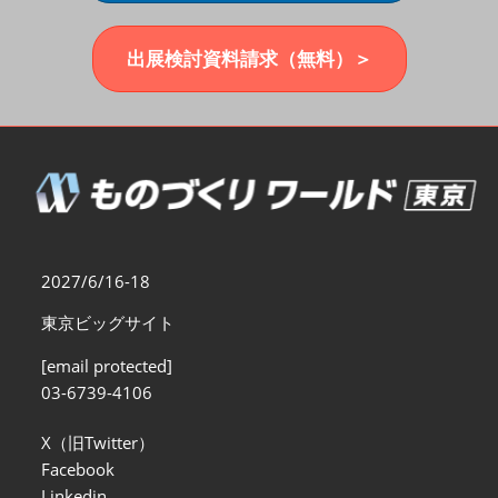
福岡展(12月)
2026年12月02日
マリンメッセ福岡｜MARIN MESSE Fukuoka
出展検討資料請求（無料）＞
2027/6/16-18
東京ビッグサイト
[email protected]
03-6739-4106
X（旧Twitter）
Facebook
Linkedin