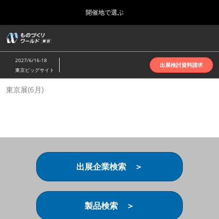
Press
ス
開催地で選ぶ
Escape
キ
to
ッ
close
ホーム
グ
プ
the
ロ
2026年10月07日
し
ー
menu.
インテックス大阪 | INTEX Osaka
2027/6/16-18
バ
出展検討資料請求
て
東京ビッグサイト
ル
進
ナ
名古屋展(4月)
東京展(6月)
ビ
む
2027年04月07日
ゲ
ポートメッセなごや | Port Messe Nagoya
ー
シ
ョ
東京展(6月)
ン
2027年06月16日
を
東京ビッグサイト | Tokyo Big Sight
折
り
出展企業検索 ＞
た
大阪展(10月)
た
2026年10月07日
む
インテックス大阪 | INTEX Osaka
製品検索 ＞