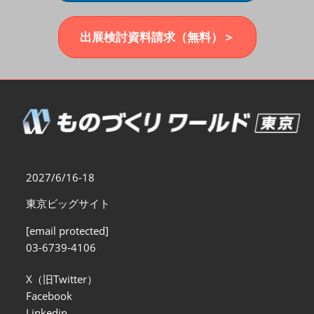
福岡展(12月)
2026年12月02日
マリンメッセ福岡｜MARIN MESSE Fukuoka
出展検討資料請求（無料）＞
2027/6/16-18
東京ビッグサイト
[email protected]
03-6739-4106
X（旧Twitter）
Facebook
Linkedin