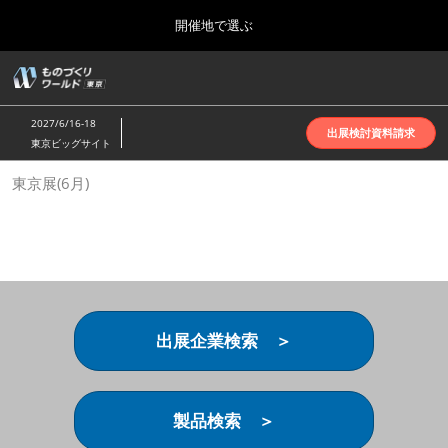
Press
ス
開催地で選ぶ
Escape
キ
to
ッ
close
ホーム
グ
プ
the
ロ
2026年10月07日
し
ー
menu.
インテックス大阪 | INTEX Osaka
2027/6/16-18
バ
出展検討資料請求
て
東京ビッグサイト
ル
進
ナ
名古屋展(4月)
東京展(6月)
ビ
む
2027年04月07日
ゲ
ポートメッセなごや | Port Messe Nagoya
ー
シ
ョ
東京展(6月)
ン
2027年06月16日
を
東京ビッグサイト | Tokyo Big Sight
折
り
出展企業検索 ＞
た
大阪展(10月)
た
2026年10月07日
む
インテックス大阪 | INTEX Osaka
製品検索 ＞