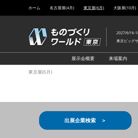
Press
ス
ホーム
名古屋展(4月)
東京展(6月)
大阪展(10月)
Escape
キ
to
ッ
close
プ
the
2027/6/16-1
し
menu.
東京ビッグ
て
進
む
展示会概要
来場案内
設計･製造ソリューション
前回 出
東京展(6月)
機械要素技術展
前回 出
ヘルスケア･医療機器 開発
前回 グ
展
チェーン
工場設備･備品展
前回 注
次世代3Dプリンタ展
ご来場方
出展企業検索 ＞
計測･検査･センサ展
アクセス