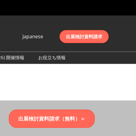
Japanese
出展検討資料請求
Japanese
English
026) 開催情報
お役立ち情報
简体中文
初日の様子 (2026)
한국어
数 (2026)
出展検討資料請求（無料）＞