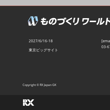
製造業DX展
展示会・
シー
ものづくりODM/EMS展
製造業サイバーセキュリテ
ィ展
スマートメンテナンス展
2027/6/16-18
[emai
ものづくりNEXT
03-6
東京ビッグサイト
製造業×フィジカルAI展
Copyright © RX Japan GK