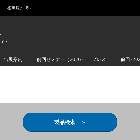
福岡展(12月)
8
サイト
出展案内
前回セミナー（2026）
プレス
前回 (2
展
展社・製品検索
出展検討資料を請求する
取材事前登録
会場
（無料）
展製品特集 一覧
来場者
ローバル･サプライ
特集
目の併催イベント
法について
製品検索 ＞