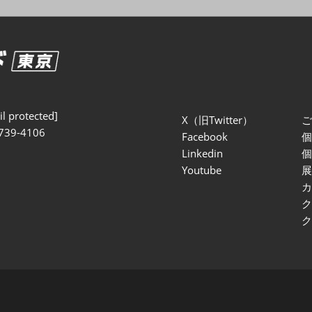
セミナー参加ポリ
l protected]
X（旧Twitter）
739-4106
Facebook
Linkedin
Youtube