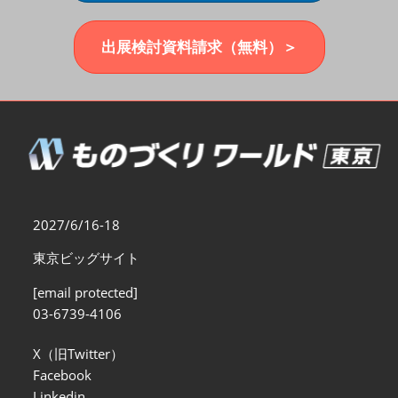
福岡展(12月)
2026年12月02日
マリンメッセ福岡｜MARIN MESSE Fukuoka
出展検討資料請求（無料）＞
2027/6/16-18
東京ビッグサイト
[email protected]
03-6739-4106
X（旧Twitter）
Facebook
Linkedin