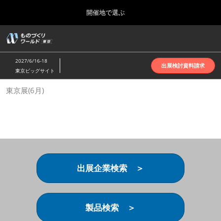
Press
ス
開催地で選ぶ
Escape
キ
to
ッ
close
ホーム
グ
プ
the
ロ
2026年10月07日
し
ー
menu.
インテックス大阪 | INTEX Osaka
2027/6/16-18
バ
出展検討資料請求
て
東京ビッグサイト
ル
進
ナ
名古屋展(4月)
東京展(6月)
ビ
む
2027年04月07日
ゲ
ポートメッセなごや | Port Messe Nagoya
ー
シ
ョ
東京展(6月)
ン
2027年06月16日
を
東京ビッグサイト | Tokyo Big Sight
折
り
出展企業検索 ＞
た
大阪展(10月)
た
2026年10月07日
む
インテックス大阪 | INTEX Osaka
製品検索 ＞