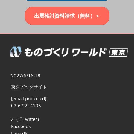
福岡展(12月)
2026年12月02日
マリンメッセ福岡｜MARIN MESSE Fukuoka
出展検討資料請求（無料）＞
2027/6/16-18
東京ビッグサイト
[email protected]
03-6739-4106
X（旧Twitter）
Facebook
Linkedin