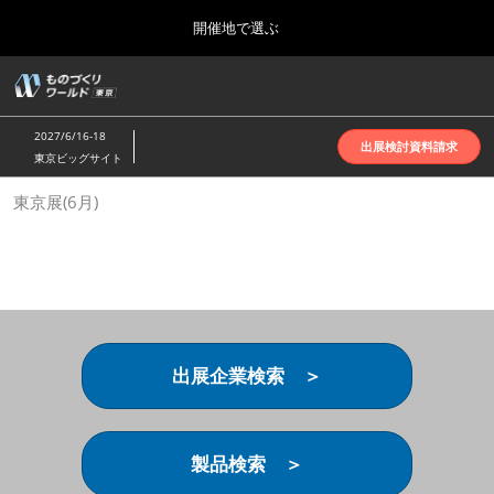
Press
ス
開催地で選ぶ
Escape
キ
to
ッ
close
ホーム
グ
プ
the
ロ
2026年10月07日
し
ー
menu.
インテックス大阪 | INTEX Osaka
2027/6/16-18
バ
出展検討資料請求
て
東京ビッグサイト
ル
進
ナ
名古屋展(4月)
東京展(6月)
ビ
む
2027年04月07日
ゲ
ポートメッセなごや | Port Messe Nagoya
ー
シ
ョ
東京展(6月)
ン
2027年06月16日
を
東京ビッグサイト | Tokyo Big Sight
折
り
出展企業検索 ＞
た
大阪展(10月)
た
2026年10月07日
む
インテックス大阪 | INTEX Osaka
製品検索 ＞