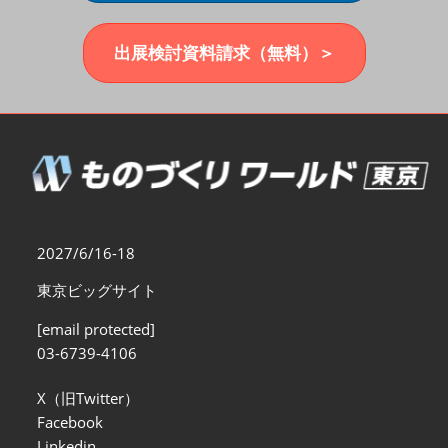
福岡展(12月)
2026年12月02日
マリンメッセ福岡｜MARIN MESSE Fukuoka
出展検討資料請求（無料）＞
2027/6/16-18
東京ビッグサイト
[email protected]
03-6739-4106
X（旧Twitter）
Facebook
Linkedin