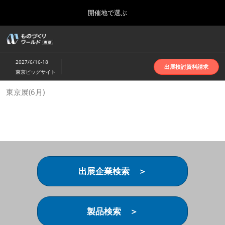
Press
ス
開催地で選ぶ
Escape
キ
to
ッ
close
ホーム
グ
プ
the
ロ
2026年10月07日
し
ー
menu.
インテックス大阪 | INTEX Osaka
2027/6/16-18
バ
出展検討資料請求
て
東京ビッグサイト
ル
進
ナ
名古屋展(4月)
東京展(6月)
ビ
む
2027年04月07日
ゲ
ポートメッセなごや | Port Messe Nagoya
ー
シ
ョ
東京展(6月)
ン
2027年06月16日
を
東京ビッグサイト | Tokyo Big Sight
折
り
出展企業検索 ＞
た
大阪展(10月)
た
2026年10月07日
む
インテックス大阪 | INTEX Osaka
製品検索 ＞