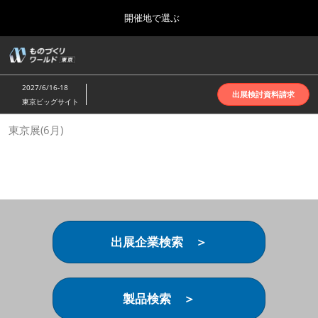
Press
ス
開催地で選ぶ
Escape
キ
to
ッ
close
ホーム
グ
プ
the
ロ
2026年10月07日
し
ー
menu.
インテックス大阪 | INTEX Osaka
2027/6/16-18
バ
出展検討資料請求
て
東京ビッグサイト
ル
進
ナ
名古屋展(4月)
東京展(6月)
ビ
む
2027年04月07日
ゲ
ポートメッセなごや | Port Messe Nagoya
ー
シ
ョ
東京展(6月)
ン
2027年06月16日
を
東京ビッグサイト | Tokyo Big Sight
折
り
出展企業検索 ＞
た
大阪展(10月)
た
2026年10月07日
む
インテックス大阪 | INTEX Osaka
製品検索 ＞