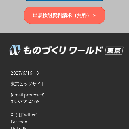
福岡展(12月)
2026年12月02日
マリンメッセ福岡｜MARIN MESSE Fukuoka
出展検討資料請求（無料）＞
2027/6/16-18
東京ビッグサイト
[email protected]
03-6739-4106
X（旧Twitter）
Facebook
Linkedin