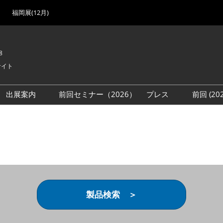
福岡展(12月)
8
サイト
出展案内
前回セミナー（2026）
プレス
前回 (2
展
展社・製品検索
出展検討資料を請求する
取材事前登録
会場
（無料）
展製品特集 一覧
来場者
ローバル･サプライ
特集
目の併催イベント
法について
製品検索 ＞