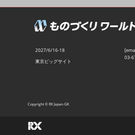
製造業DX展
展示会・
シー
ものづくりODM/EMS展
製造業サイバーセキュリテ
ィ展
スマートメンテナンス展
2027/6/16-18
[emai
ものづくりNEXT
03-6
東京ビッグサイト
製造業×フィジカルAI展
Copyright © RX Japan GK