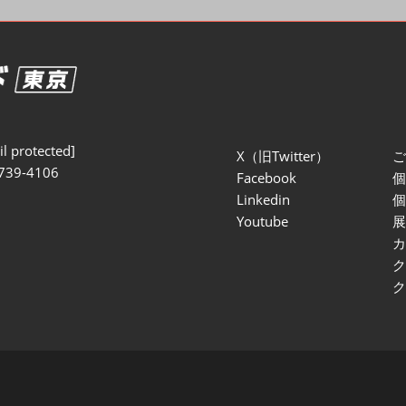
セミナー参加ポリ
l protected]
X（旧Twitter）
739-4106
Facebook
Linkedin
Youtube