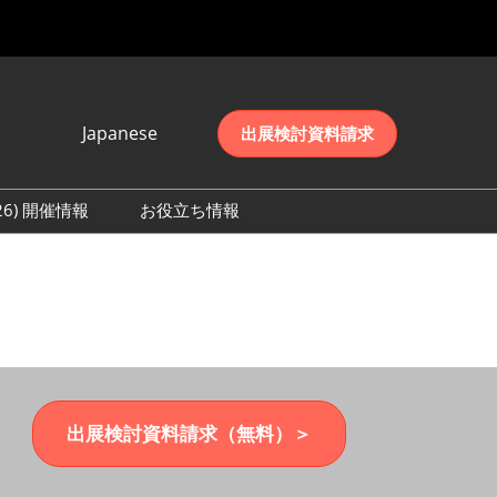
Japanese
出展検討資料請求
Japanese
English
026) 開催情報
お役立ち情報
简体中文
初日の様子 (2026)
한국어
数 (2026)
出展検討資料請求（無料）＞