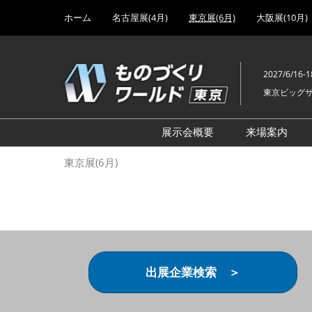
Press
ス
ホーム
名古屋展(4月)
東京展(6月)
大阪展(10月)
Escape
キ
to
ッ
close
プ
the
2027/6/16-1
し
menu.
東京ビッグ
て
進
む
展示会概要
来場案内
設計･製造ソリューション
前回 出
東京展(6月)
機械要素技術展
前回 出
ヘルスケア･医療機器 開発
前回 グ
展
チェーン
工場設備･備品展
前回 注
次世代3Dプリンタ展
ご来場方
出展企業検索 ＞
計測･検査･センサ展
アクセス