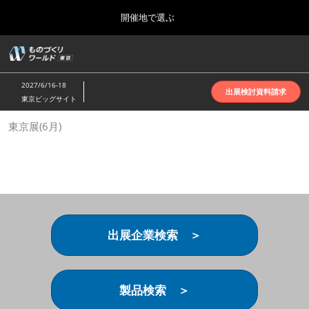
Press
ス
開催地で選ぶ
Escape
キ
to
ッ
close
ホーム
グ
プ
the
ロ
2026年10月07日
し
ー
menu.
インテックス大阪 | INTEX Osaka
2027/6/16-18
バ
出展検討資料請求
て
東京ビッグサイト
ル
進
ナ
名古屋展(4月)
東京展(6月)
ビ
む
2027年04月07日
ゲ
ポートメッセなごや | Port Messe Nagoya
ー
シ
ョ
東京展(6月)
ン
2027年06月16日
を
東京ビッグサイト | Tokyo Big Sight
折
り
出展企業検索 ＞
た
大阪展(10月)
た
2026年10月07日
む
インテックス大阪 | INTEX Osaka
製品検索 ＞