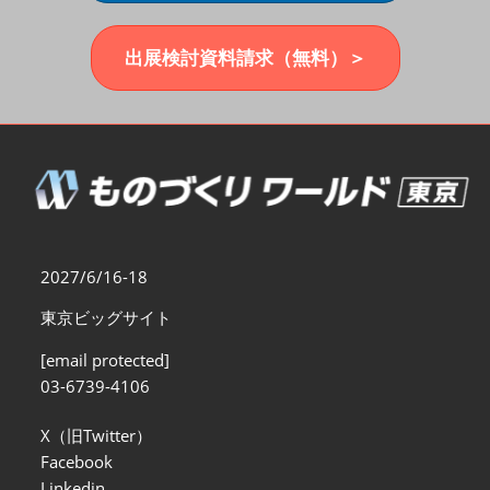
福岡展(12月)
2026年12月02日
マリンメッセ福岡｜MARIN MESSE Fukuoka
出展検討資料請求（無料）＞
2027/6/16-18
東京ビッグサイト
[email protected]
03-6739-4106
X（旧Twitter）
Facebook
Linkedin