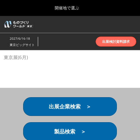
Press
ス
開催地で選ぶ
Escape
キ
to
ッ
close
ホーム
グ
プ
the
ロ
2026年10月07日
し
ー
menu.
インテックス大阪 | INTEX Osaka
2027/6/16-18
バ
出展検討資料請求
て
東京ビッグサイト
ル
進
ナ
名古屋展(4月)
東京展(6月)
ビ
む
2027年04月07日
ゲ
ポートメッセなごや | Port Messe Nagoya
ー
シ
ョ
東京展(6月)
ン
2027年06月16日
を
東京ビッグサイト | Tokyo Big Sight
折
り
出展企業検索 ＞
た
大阪展(10月)
た
2026年10月07日
む
インテックス大阪 | INTEX Osaka
製品検索 ＞