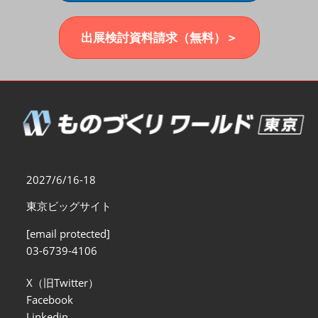
福岡展(12月)
2026年12月02日
マリンメッセ福岡｜MARIN MESSE Fukuoka
出展検討資料請求（無料）＞
2027/6/16-18
東京ビッグサイト
[email protected]
03-6739-4106
X（旧Twitter）
Facebook
Linkedin