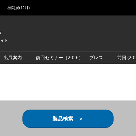
福岡展(12月)
8
サイト
出展案内
前回セミナー（2026）
プレス
前回 (2
展
展社・製品検索
出展検討資料を請求する
取材事前登録
会場
（無料）
展製品特集 一覧
来場者
ローバル･サプライ
特集
目の併催イベント
法について
製品検索 ＞