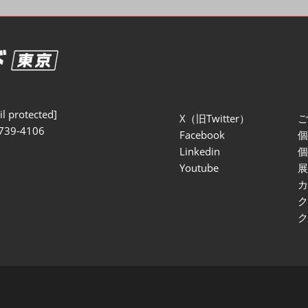
セミナー参加ポリ
l protected]
X（旧Twitter）
739-4106
Facebook
Linkedin
Youtube