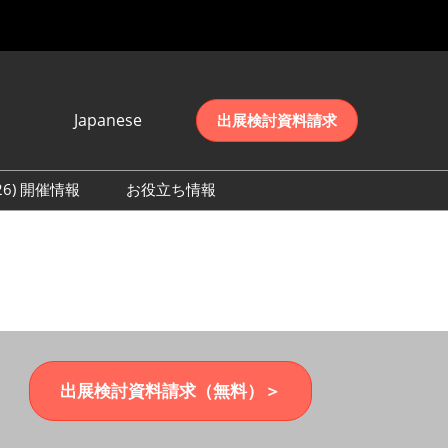
Japanese
出展検討資料請求
Japanese
English
026) 開催情報
お役立ち情報
简体中文
初日の様子 (2026)
한국어
数 (2026)
出展検討資料請求（無料）＞