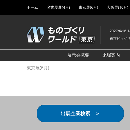
Press
ス
ホーム
名古屋展(4月)
東京展(6月)
大阪展(10月)
Escape
キ
to
ッ
close
プ
the
2027/6/16-1
し
menu.
東京ビッグ
て
進
む
展示会概要
来場案内
設計･製造ソリューション
前回 出
東京展(6月)
機械要素技術展
前回 出
ヘルスケア･医療機器 開発
前回 グ
展
チェーン
工場設備･備品展
前回 注
次世代3Dプリンタ展
ご来場方
出展企業検索 ＞
計測･検査･センサ展
アクセス