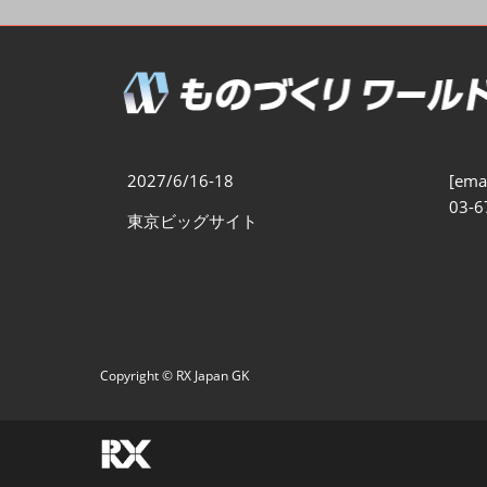
製造業DX展
展示会・
シー
ものづくりODM/EMS展
製造業サイバーセキュリテ
ィ展
スマートメンテナンス展
2027/6/16-18
[emai
ものづくりNEXT
03-6
東京ビッグサイト
製造業×フィジカルAI展
Copyright © RX Japan GK