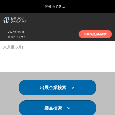
Press
ス
開催地で選ぶ
Escape
キ
to
ッ
close
ホーム
グ
プ
the
ロ
2026年10月07日
し
ー
menu.
インテックス大阪 | INTEX Osaka
2027/6/16-18
バ
出展検討資料請求
て
東京ビッグサイト
ル
進
ナ
名古屋展(4月)
東京展(6月)
ビ
む
2027年04月07日
ゲ
ポートメッセなごや | Port Messe Nagoya
ー
シ
ョ
東京展(6月)
ン
2027年06月16日
を
東京ビッグサイト | Tokyo Big Sight
折
り
出展企業検索 ＞
た
大阪展(10月)
た
2026年10月07日
む
インテックス大阪 | INTEX Osaka
製品検索 ＞