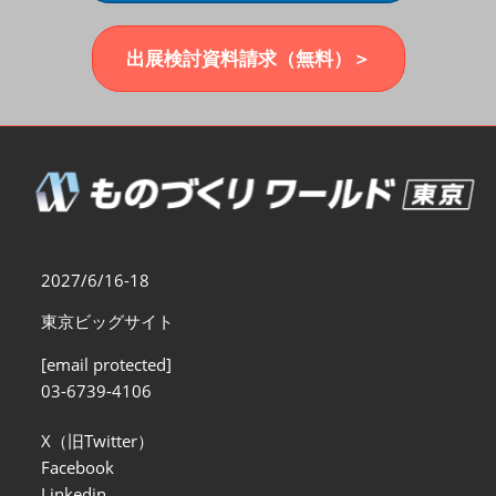
福岡展(12月)
2026年12月02日
マリンメッセ福岡｜MARIN MESSE Fukuoka
出展検討資料請求（無料）＞
2027/6/16-18
東京ビッグサイト
[email protected]
03-6739-4106
X（旧Twitter）
Facebook
Linkedin