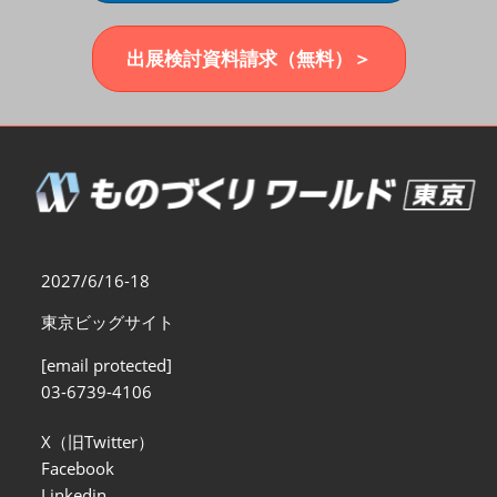
福岡展(12月)
2026年12月02日
マリンメッセ福岡｜MARIN MESSE Fukuoka
出展検討資料請求（無料）＞
2027/6/16-18
東京ビッグサイト
[email protected]
03-6739-4106
X（旧Twitter）
Facebook
Linkedin