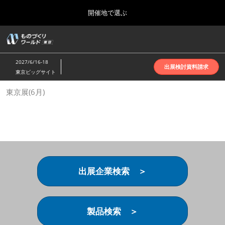
Press
ス
開催地で選ぶ
Escape
キ
to
ッ
close
ホーム
グ
プ
the
ロ
2026年10月07日
し
ー
menu.
インテックス大阪 | INTEX Osaka
2027/6/16-18
バ
出展検討資料請求
て
東京ビッグサイト
ル
進
ナ
名古屋展(4月)
東京展(6月)
ビ
む
2027年04月07日
ゲ
ポートメッセなごや | Port Messe Nagoya
ー
シ
ョ
東京展(6月)
ン
2027年06月16日
を
東京ビッグサイト | Tokyo Big Sight
折
り
出展企業検索 ＞
た
大阪展(10月)
た
2026年10月07日
む
インテックス大阪 | INTEX Osaka
製品検索 ＞