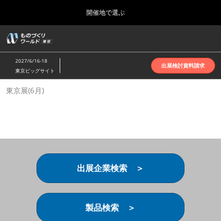
Press
ス
開催地で選ぶ
Escape
キ
to
ッ
close
ホーム
グ
プ
the
ロ
2026年10月07日
し
ー
menu.
インテックス大阪 | INTEX Osaka
2027/6/16-18
バ
出展検討資料請求
て
東京ビッグサイト
ル
進
ナ
名古屋展(4月)
東京展(6月)
ビ
む
2027年04月07日
ゲ
ポートメッセなごや | Port Messe Nagoya
ー
シ
ョ
東京展(6月)
ン
2027年06月16日
を
東京ビッグサイト | Tokyo Big Sight
折
り
出展企業検索 ＞
た
大阪展(10月)
た
2026年10月07日
む
インテックス大阪 | INTEX Osaka
製品検索 ＞