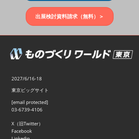
福岡展(12月)
2026年12月02日
マリンメッセ福岡｜MARIN MESSE Fukuoka
出展検討資料請求（無料）＞
2027/6/16-18
東京ビッグサイト
[email protected]
03-6739-4106
X（旧Twitter）
Facebook
Linkedin