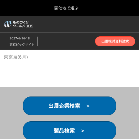
Press
ス
開催地で選ぶ
Escape
キ
to
ッ
close
ホーム
グ
プ
the
ロ
2026年10月07日
し
ー
menu.
インテックス大阪 | INTEX Osaka
2027/6/16-18
バ
出展検討資料請求
て
東京ビッグサイト
ル
進
ナ
名古屋展(4月)
東京展(6月)
ビ
む
2027年04月07日
ゲ
ポートメッセなごや | Port Messe Nagoya
ー
シ
ョ
東京展(6月)
ン
2027年06月16日
を
東京ビッグサイト | Tokyo Big Sight
折
り
出展企業検索 ＞
た
大阪展(10月)
た
2026年10月07日
む
インテックス大阪 | INTEX Osaka
製品検索 ＞