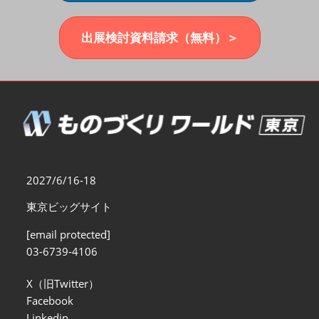
福岡展(12月)
2026年12月02日
マリンメッセ福岡｜MARIN MESSE Fukuoka
出展検討資料請求（無料）＞
2027/6/16-18
東京ビッグサイト
[email protected]
03-6739-4106
X（旧Twitter）
Facebook
Linkedin