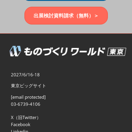
福岡展(12月)
2026年12月02日
マリンメッセ福岡｜MARIN MESSE Fukuoka
出展検討資料請求（無料）＞
2027/6/16-18
東京ビッグサイト
[email protected]
03-6739-4106
X（旧Twitter）
Facebook
Linkedin