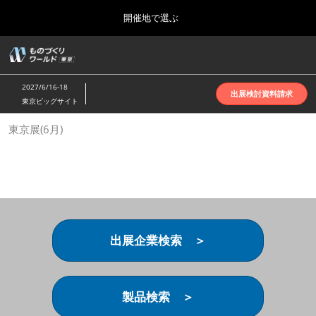
Press
ス
開催地で選ぶ
Escape
キ
to
ッ
close
ホーム
グ
プ
the
ロ
2026年10月07日
し
ー
menu.
インテックス大阪 | INTEX Osaka
2027/6/16-18
バ
出展検討資料請求
て
東京ビッグサイト
ル
進
ナ
名古屋展(4月)
東京展(6月)
ビ
む
2027年04月07日
ゲ
ポートメッセなごや | Port Messe Nagoya
ー
シ
ョ
東京展(6月)
ン
2027年06月16日
を
東京ビッグサイト | Tokyo Big Sight
折
り
出展企業検索 ＞
た
大阪展(10月)
た
2026年10月07日
む
インテックス大阪 | INTEX Osaka
製品検索 ＞