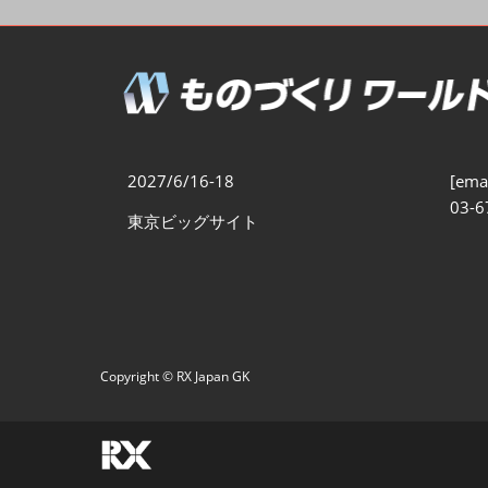
製造業DX展
展示会・
シー
ものづくりODM/EMS展
製造業サイバーセキュリテ
ィ展
スマートメンテナンス展
2027/6/16-18
[emai
ものづくりNEXT
03-6
東京ビッグサイト
製造業×フィジカルAI展
Copyright © RX Japan GK