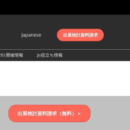
Japanese
出展検討資料請求
Japanese
English
026) 開催情報
お役立ち情報
简体中文
初日の様子 (2026)
한국어
数 (2026)
出展検討資料請求（無料）＞