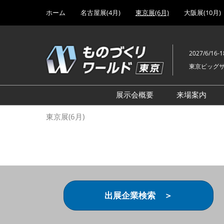
Press
ス
ホーム
名古屋展(4月)
東京展(6月)
大阪展(10月)
Escape
キ
to
ッ
close
プ
the
2027/6/16-1
し
menu.
東京ビッグ
て
進
む
展示会概要
来場案内
設計･製造ソリューション
前回 出
東京展(6月)
機械要素技術展
前回 出
ヘルスケア･医療機器 開発
前回 グ
展
チェーン
工場設備･備品展
前回 注
次世代3Dプリンタ展
ご来場方
出展企業検索 ＞
計測･検査･センサ展
アクセス