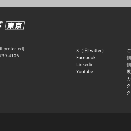
セミナー参加ポリ
l protected]
X（旧Twitter）
739-4106
Facebook
Linkedin
Youtube