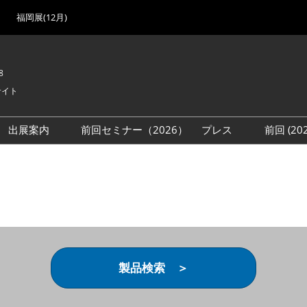
福岡展(12月)
8
サイト
出展案内
前回セミナー（2026）
プレス
前回 (2
展
展社・製品検索
出展検討資料を請求する
取材事前登録
会場
（無料）
展製品特集 一覧
来場者
ローバル･サプライ
特集
目の併催イベント
法について
製品検索 ＞