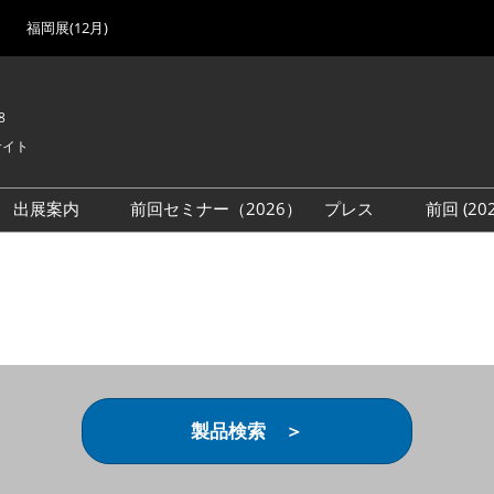
福岡展(12月)
8
サイト
出展案内
前回セミナー（2026）
プレス
前回 (2
展
展社・製品検索
出展検討資料を請求する
取材事前登録
会場
（無料）
展製品特集 一覧
来場者
ローバル･サプライ
特集
目の併催イベント
法について
製品検索 ＞