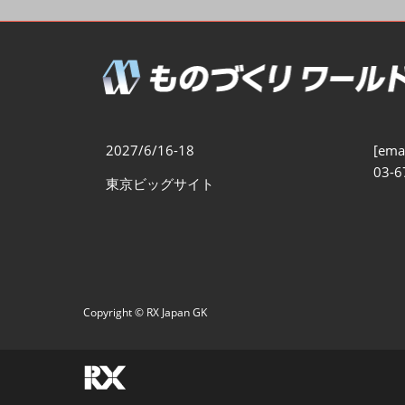
製造業DX展
展示会・
シー
ものづくりODM/EMS展
製造業サイバーセキュリテ
ィ展
スマートメンテナンス展
2027/6/16-18
[emai
ものづくりNEXT
03-6
東京ビッグサイト
製造業×フィジカルAI展
Copyright © RX Japan GK