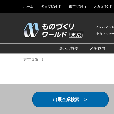
Press
ス
ホーム
名古屋展(4月)
東京展(6月)
大阪展(10月)
Escape
キ
to
ッ
close
プ
the
2027/6/16-1
し
menu.
東京ビッグ
て
進
む
展示会概要
来場案内
設計･製造ソリューション
前回 出
東京展(6月)
機械要素技術展
前回 出
ヘルスケア･医療機器 開発
前回 グ
展
チェーン
工場設備･備品展
前回 注
次世代3Dプリンタ展
ご来場方
出展企業検索 ＞
計測･検査･センサ展
アクセス