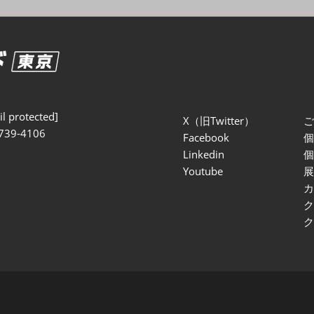
セミナー参加ポリ
l protected]
X（旧Twitter）
739-4106
Facebook
Linkedin
Youtube