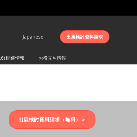
Japanese
出展検討資料請求
Japanese
English
026) 開催情報
お役立ち情報
简体中文
初日の様子 (2026)
한국어
数 (2026)
出展検討資料請求（無料）＞