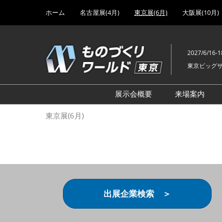
Press
ス
ホーム
名古屋展(4月)
東京展(6月)
大阪展(10月)
Escape
キ
to
ッ
close
プ
the
2027/6/16-1
し
menu.
東京ビッグ
て
進
む
展示会概要
来場案内
設計･製造ソリューション
前回 出
東京展(6月)
機械要素技術展
前回 出
ヘルスケア･医療機器 開発
前回 グ
展
チェーン
工場設備･備品展
前回 注
次世代3Dプリンタ展
ご来場方
出展企業検索 ＞
計測･検査･センサ展
アクセス