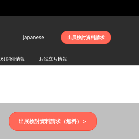
Japanese
出展検討資料請求
Japanese
English
026) 開催情報
お役立ち情報
简体中文
初日の様子 (2026)
한국어
数 (2026)
出展検討資料請求（無料）＞