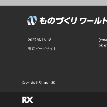
製造業DX展
展示会・
シー
ものづくりODM/EMS展
製造業サイバーセキュリテ
ィ展
スマートメンテナンス展
2027/6/16-18
[emai
ものづくりNEXT
03-6
東京ビッグサイト
製造業×フィジカルAI展
Copyright © RX Japan GK