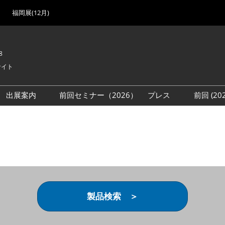
福岡展(12月)
8
サイト
出展案内
前回セミナー（2026）
プレス
前回 (2
展
展社・製品検索
出展検討資料を請求する
取材事前登録
会場
（無料）
展製品特集 一覧
来場者
ローバル･サプライ
特集
目の併催イベント
法について
製品検索 ＞