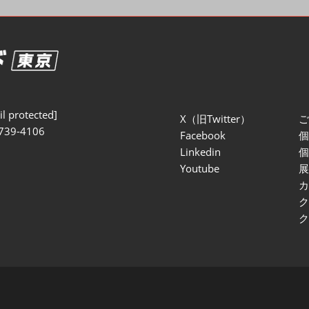
セミナー参加ポリ
l protected]
X（旧Twitter）
739-4106
Facebook
Linkedin
Youtube