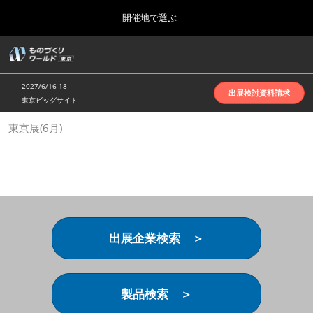
Press
ス
開催地で選ぶ
Escape
キ
to
ッ
close
ホーム
グ
プ
the
ロ
2026年10月07日
し
ー
menu.
インテックス大阪 | INTEX Osaka
2027/6/16-18
バ
出展検討資料請求
て
東京ビッグサイト
ル
進
ナ
名古屋展(4月)
東京展(6月)
ビ
む
2027年04月07日
ゲ
ポートメッセなごや | Port Messe Nagoya
ー
シ
ョ
東京展(6月)
ン
2027年06月16日
を
東京ビッグサイト | Tokyo Big Sight
折
り
出展企業検索 ＞
た
大阪展(10月)
た
2026年10月07日
む
インテックス大阪 | INTEX Osaka
製品検索 ＞