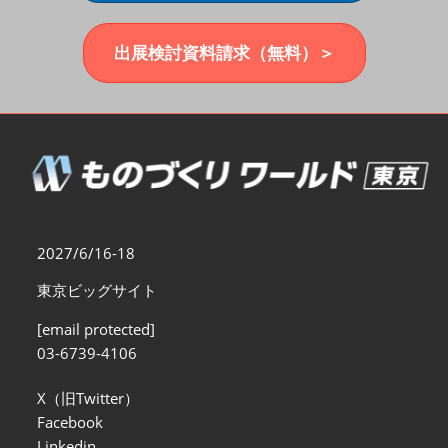
福岡展(12月)
2026年12月02日
マリンメッセ福岡｜MARIN MESSE Fukuoka
出展検討資料請求（無料）＞
2027/6/16-18
東京ビッグサイト
[email protected]
03-6739-4106
X（旧Twitter）
Facebook
Linkedin