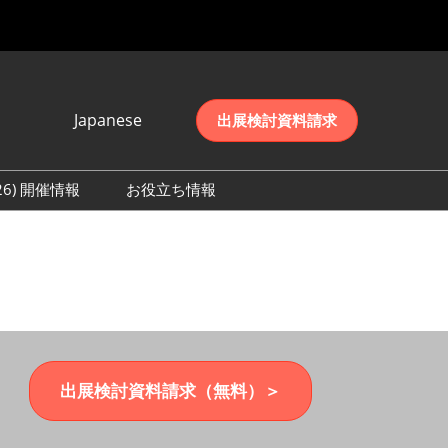
Japanese
出展検討資料請求
Japanese
English
026) 開催情報
お役立ち情報
简体中文
初日の様子 (2026)
한국어
数 (2026)
出展検討資料請求（無料）＞