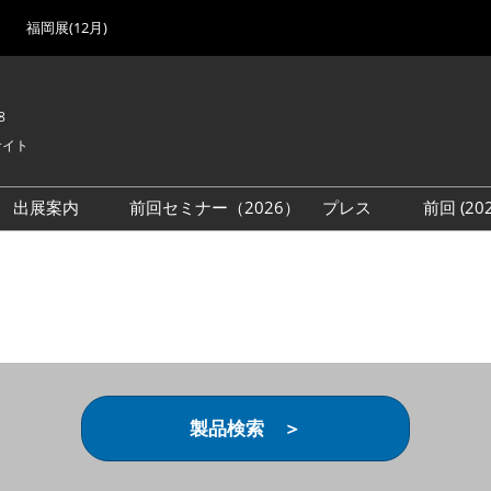
福岡展(12月)
8
サイト
出展案内
前回セミナー（2026）
プレス
前回 (2
展
展社・製品検索
出展検討資料を請求する
取材事前登録
会場
（無料）
展製品特集 一覧
来場者
ローバル･サプライ
特集
目の併催イベント
法について
製品検索 ＞