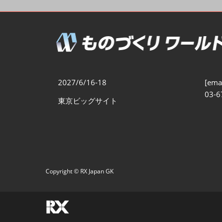
製造業DX展
展示会・
シー
ものづくりODM/EMS展
製造業サイバーセキュリテ
ィ展
スマートメンテナンス展
2027/6/16-18
[emai
ものづくりNEXT
03-6
東京ビッグサイト
製造業×フィジカルAI展
Copyright © RX Japan GK