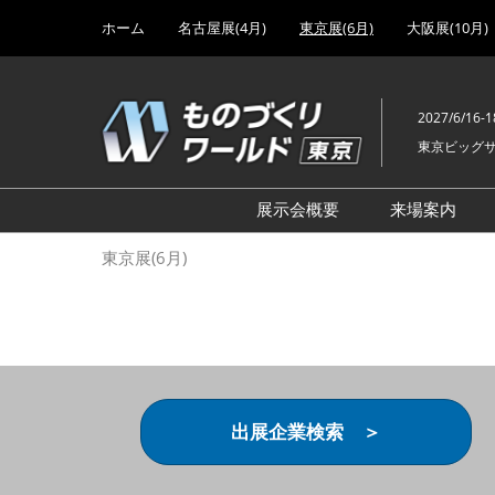
Press
ス
ホーム
名古屋展(4月)
東京展(6月)
大阪展(10月)
Escape
キ
to
ッ
close
プ
the
2027/6/16-1
し
menu.
東京ビッグ
て
進
む
展示会概要
来場案内
設計･製造ソリューション
前回 出
東京展(6月)
機械要素技術展
前回 出
ヘルスケア･医療機器 開発
前回 グ
展
チェーン
工場設備･備品展
前回 注
次世代3Dプリンタ展
ご来場方
出展企業検索 ＞
計測･検査･センサ展
アクセス