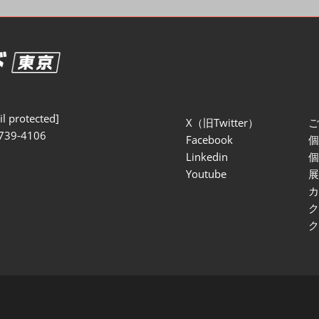
セミナー参加ポリ
l protected]
X（旧Twitter）
739-4106
Facebook
Linkedin
Youtube