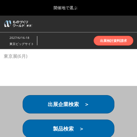
Press
ス
開催地で選ぶ
Escape
キ
to
ッ
close
ホーム
グ
プ
the
ロ
2026年10月07日
し
ー
menu.
インテックス大阪 | INTEX Osaka
2027/6/16-18
バ
出展検討資料請求
て
東京ビッグサイト
ル
進
ナ
名古屋展(4月)
東京展(6月)
ビ
む
2027年04月07日
ゲ
ポートメッセなごや | Port Messe Nagoya
ー
シ
ョ
東京展(6月)
ン
2027年06月16日
を
東京ビッグサイト | Tokyo Big Sight
折
り
出展企業検索 ＞
た
大阪展(10月)
た
2026年10月07日
む
インテックス大阪 | INTEX Osaka
製品検索 ＞