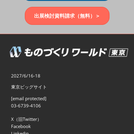
福岡展(12月)
2026年12月02日
マリンメッセ福岡｜MARIN MESSE Fukuoka
出展検討資料請求（無料）＞
2027/6/16-18
東京ビッグサイト
[email protected]
03-6739-4106
X（旧Twitter）
Facebook
Linkedin