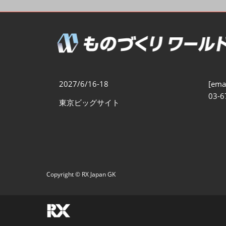
製造業DX展
展示会・
シー
ものづくりODM/EMS展
製造業サイバーセキュリテ
ィ展
スマートメンテナンス展
2027/6/16-18
[emai
ものづくりNEXT
03-6
東京ビッグサイト
製造業×フィジカルAI展
Copyright © RX Japan GK