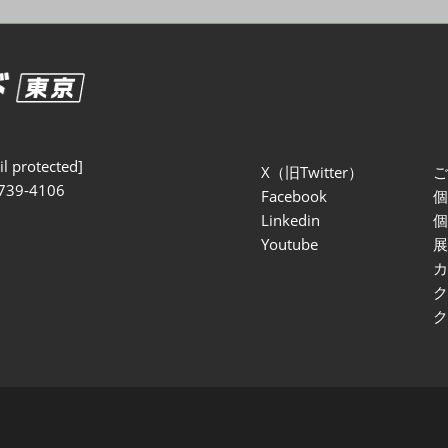
セミナー参加ポリ
l protected]
X（旧Twitter）
739-4106
Facebook
Linkedin
Youtube