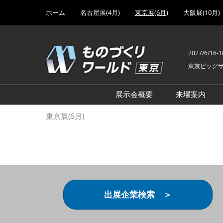
Press
ス
ホーム
名古屋展(4月)
東京展(6月)
大阪展(10月)
Escape
キ
to
ッ
close
プ
the
2027/6/16-1
し
menu.
東京ビッグ
て
進
む
展示会概要
来場案内
設計･製造ソリューション
前回 出
東京展(6月)
機械要素技術展
前回 出
ヘルスケア･医療機器 開発
前回 グ
展
チェーン
工場設備･備品展
前回 注
次世代3Dプリンタ展
ご来場方
出展企業検索 ＞
計測･検査･センサ展
アクセス