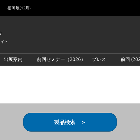
福岡展(12月)
8
サイト
出展案内
前回セミナー（2026）
プレス
前回 (2
展
展社・製品検索
出展検討資料を請求する
取材事前登録
会場
（無料）
展製品特集 一覧
来場者
ローバル･サプライ
特集
目の併催イベント
法について
製品検索 ＞