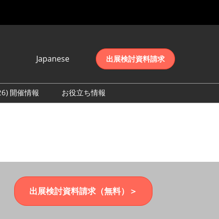
Japanese
出展検討資料請求
Japanese
English
026) 開催情報
お役立ち情報
简体中文
初日の様子 (2026)
한국어
数 (2026)
出展検討資料請求（無料）＞