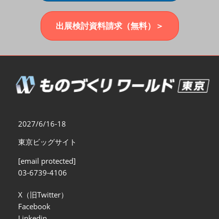
福岡展(12月)
2026年12月02日
マリンメッセ福岡｜MARIN MESSE Fukuoka
出展検討資料請求（無料）＞
2027/6/16-18
東京ビッグサイト
[email protected]
03-6739-4106
X（旧Twitter）
Facebook
Linkedin