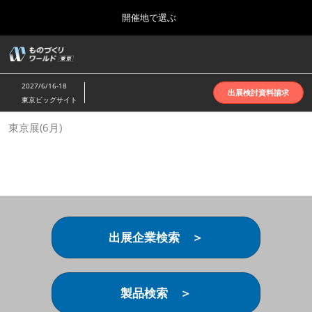
Press
ス
開催地で選ぶ
Escape
キ
to
ッ
close
ホーム
グ
プ
the
ロ
2026年10月07日
し
ー
menu.
インテックス大阪 | INTEX Osaka
2027/6/16-18
バ
出展検討資料請求
て
東京ビッグサイト
ル
進
ナ
名古屋展(4月)
東京展(6月)
ビ
む
2027年04月07日
ゲ
ポートメッセなごや | Port Messe Nagoya
ー
シ
ョ
東京展(6月)
ン
2027年06月16日
を
東京ビッグサイト | Tokyo Big Sight
折
り
出展企業検索 ＞
た
大阪展(10月)
た
2026年10月07日
む
インテックス大阪 | INTEX Osaka
製品検索 ＞